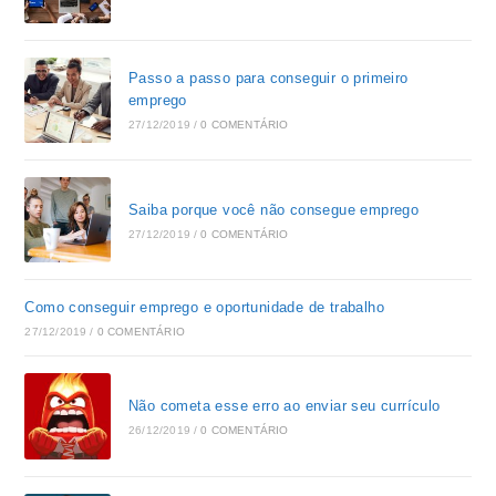
Passo a passo para conseguir o primeiro
emprego
27/12/2019
/
0 COMENTÁRIO
Saiba porque você não consegue emprego
27/12/2019
/
0 COMENTÁRIO
Como conseguir emprego e oportunidade de trabalho
27/12/2019
/
0 COMENTÁRIO
Não cometa esse erro ao enviar seu currículo
26/12/2019
/
0 COMENTÁRIO