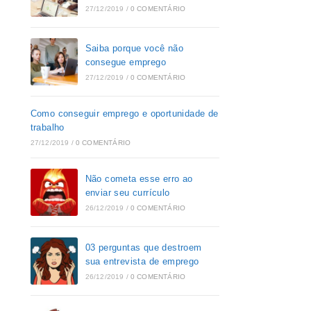
27/12/2019
/
0 COMENTÁRIO
Saiba porque você não
consegue emprego
27/12/2019
/
0 COMENTÁRIO
Como conseguir emprego e oportunidade de
trabalho
27/12/2019
/
0 COMENTÁRIO
Não cometa esse erro ao
enviar seu currículo
26/12/2019
/
0 COMENTÁRIO
03 perguntas que destroem
sua entrevista de emprego
26/12/2019
/
0 COMENTÁRIO