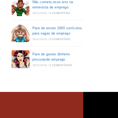
Não cometa esse erro na
entrevista de emprego
26/12/2019
/
0 COMENTÁRIO
Pare de enviar 1000 currículos
para vagas de emprego
26/12/2019
/
0 COMENTÁRIO
Pare de gastar dinheiro
procurando emprego
26/12/2019
/
3 COMENTÁRIOS